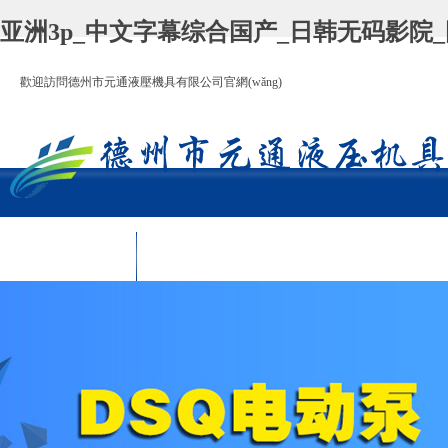
亚洲3p_中文字幕综合国产_日韩无码影院_
歡迎訪問德州市元通液壓機具有限公司官網(wǎng)
首 頁
產(chǎn)品中心
關于我們