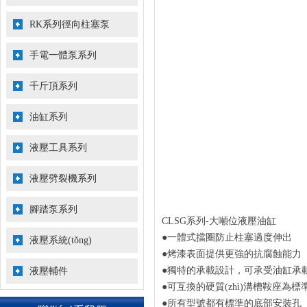
RK系列徑向柱塞泵
手電一體泵系列
千斤頂系列
油缸系列
液壓工具系列
液壓劈裂機系列
腳踏泵系列
CLSG系列-大噸位液壓油缸
●一體式擋圈防止柱塞過度伸出
液壓系統(tǒng)
●烤漆表面提供更強的抗腐蝕能力
●獨特的承載設計，可承受油缸承載
液壓輔件
●可互換的硬質(zhì)溝槽鞍座為標
●所有型號都有標準的底部安裝孔