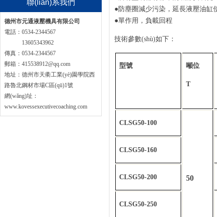
聯(lián)系我們
●防塵圈減少污染，延長液壓油缸
●單作用，負載回程
德州市元通液壓機具有限公司
電話：0534-2344567
技術參數(shù)如下：
手機：
13605343962
傳真：0534-2344567
郵箱：415538912@qq.com
型號
噸位
地址：德州市天衢工業(yè)園學院西
T
路魯北鋼材市場C區(qū)1號
網(wǎng)址：
www.kovessexecutivecoaching.com
CLSG50-100
CLSG50-160
CLSG50-200
50
CLSG50-250