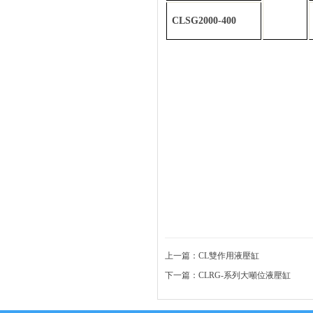
CLSG2000-400
網(wǎng)站首頁
關于我
聯(lián)系我們
上一篇：
CL雙作用液壓缸
下一篇：
CLRG-系列大噸位液壓缸